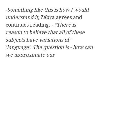
-Something like this is how I would 
understand it,
 Zebra agrees and 
continues reading: 
- “There is 
reason to believe that all of these 
subjects have variations of 
‘language’. The question is - how can 
we approximate our 
understanding? Undoubtedly, many 
humans who have or have had the 
privilege of having animals as 
friends know this way of 
communicating. Nevertheless, in 
some circles that consider 
themselves objective or scientific, 
the language and expression of non-
human animals is considered non-
existent or at least irrelevant. It is 
often claimed that granting animals 