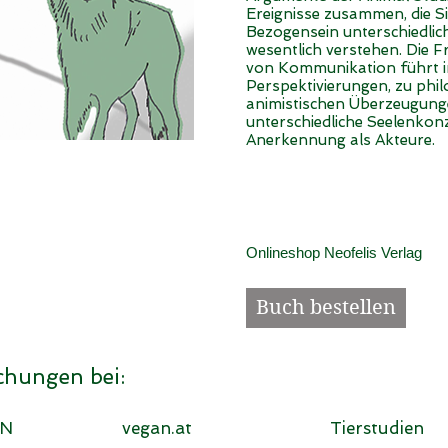
Ereignisse zusammen, die S
Bezogensein unterschiedlic
wesentlich verstehen. Die 
von Kommunikation führt in
Perspektivierungen, zu ph
animistischen Überzeugunge
unterschiedliche Seelenkon
Anerkennung als Akteure.
Onlineshop Neofelis Verlag
Buch bestellen
hungen bei:
AN
vegan.at
Tierstudien