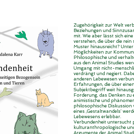
Zugehörigkeit zur Welt ver
Beziehungen und Sinnzusam
mit. Wie aber lässt sich ei
verstehen, die über die rei
Muster hinausreicht? Unter
Möglichkeiten zur Kommun
Philosophische und verhal
aus den Animal Studies werd
Umgang mit nicht-menschli
verdrängt und negiert. Dabe
anderen Lebewesen verbunde
Erfahrungen, die über einen
Subjektbegriff weit hinaus
Forderung, das Denken zu e
animistische und phänomen
philosophische Diskussion 
eines ‚Gestaltwandels‘ wer
Lebewesens erlebbar.
Verbundenheit untersucht 
kulturanthropologische und
Argumente der Animal Studi