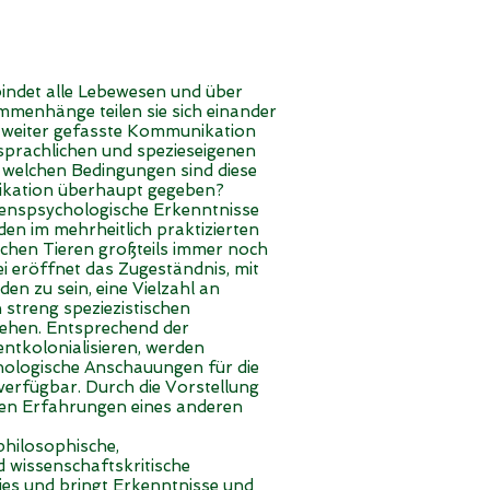
bindet alle Lebewesen und über
menhänge teilen sie sich einander
ne weiter gefasste Kommunikation
n sprachlichen und spezieseigenen
 welchen Bedingungen sind diese
ikation überhaupt gegeben?
tenspsychologische Erkenntnisse
en im mehrheitlich praktizierten
chen Tieren großteils immer noch
i eröffnet das Zugeständnis, mit
n zu sein, eine Vielzahl an
 streng speziezistischen
gehen. Entsprechend der
ntkolonialisieren, werden
ologische Anschauungen für die
verfügbar. Durch die Vorstellung
den Erfahrungen eines anderen
philosophische,
 wissenschaftskritische
es und bringt Erkenntnisse und