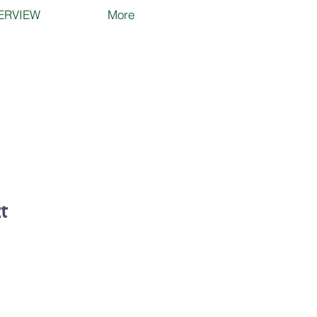
ERVIEW
More
t