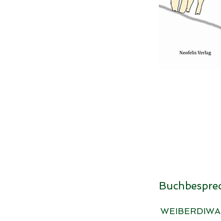
Buchbesprec
WEIBERDIW