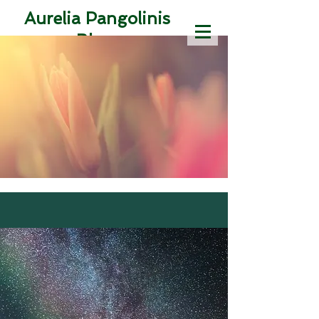
Aurelia Pangolinis
Blog
Texte aus der
Zeitmaschine des
Jetzt
Susanne
Magdalena Karr