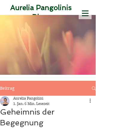
Aurelia Pangolinis
Blog
Texte aus der
Zeitmaschine des
Jetzt
Susanne
Magdalena Karr
Beitrag
Aurelia Pangolini
1. Jan.
5 Min. Lesezeit
Geheimnis der
Begegnung