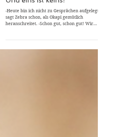
Aurelia Pangolini
18. Apr.
4 Min. Lesezeit
Und eins ist keins?
-Heute bin ich nicht zu Gesprächen aufgelegt!
sagt Zebra schon, als Okapi gemütlich
heranschreitet. -Schon gut, schon gut! Wir
müssen nichts Dringendes besprechen. Aber
woher die schlechte Laune? will Okapi wissen.
-Wenn ich mir ansehe, welchen Einfluß
narzisstische und unausgereifte Menschen
haben, fällt mir manchmal nichts ein, was
nicht schon tausendmal gesagt wurde. Gerade
jetzt wieder - jeden Tag häufen sich die
Idiotien und Desaster. Es ist schwierig, daran
zu denken,