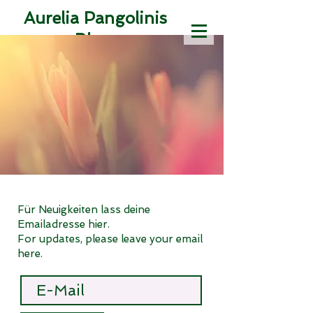
Aurelia Pangolinis
Blog
Texte aus der
Zeitmaschine des
Jetzt
Susanne
Magdalena Karr
Für Neuigkeiten lass deine
Emailadresse hier.
For updates, please leave your email
here.